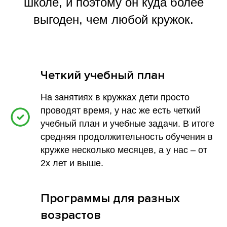
школе, и поэтому он куда более
выгоден, чем любой кружок.
Четкий учебный план
«Работаем мы уже пятый год. Открытие нас
было 2018 году. Я могу сказать, что мы довольно-
На занятиях в кружках дети просто
таки успешно работаем. Сейчас примерно 150
проводят время, у нас же есть четкий
учеников у нас клубе. Но я хочу добавить, что
к тому моменту, у меня не было своего бизнеса.
учебный план и учебные задачи. В итоге
Я работала вообще в другой сфере»
средняя продолжительность обучения в
кружке несколько месяцев, а у нас – от
2х лет и выше.
Программы для разных
возрастов