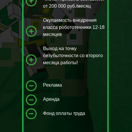
от 200 000 руб./месяц
Окупаемость внедрения
класса робототехники 12-18
«Всех детей цепляет абсолютно разное ...
месяцев
некоторые были в восторге от лабораторий,
некоторые от 3D-моделирования, некоторые
любили схемы собирать...»
Выход на точку
безубыточности со второго
месяца работы!
Реклама
Аренда
Фонд оплаты труда