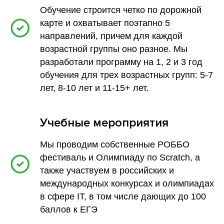
Обучение строится четко по дорожной
карте и охватывает поэтапно 5
«Моя история началась примерно в 2016 году.
Концепция РОББО клуба показалась самой внятной
направлений, причем для каждой
и самой перспективной. Подкупило то, что она
возрастной группы оно разное. Мы
ничем не ограничена. Полет возможности
и фантазии здесь ничем не был ограничен. Это
разработали программу на 1, 2 и 3 год
стало решающим аргументом в пользу того, что
обучения для трех возрастных групп: 5-7
в апреле 2017 я купил франшизу РОББО КЛУБ, и,
в общем-то, начался процесс. Даже с учётом
лет, 8-10 лет и 11-15+ лет.
того, что я купил в конце учебного года, но мы уже
запустили тогда первый летний лагерь»
Учебные мероприятия
Мы проводим собственные РОББО
фестиваль и Олимпиаду по Scratch, а
также участвуем в российских и
международных конкурсах и олимпиадах
в сфере IT, в том числе дающих до 100
баллов к ЕГЭ
«Очень помогает чат с партнерами. Смотришь