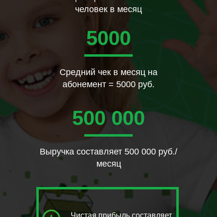
человек в месяц
5000
Средний чек в месяц на
абонемент = 5000 руб.
«Это будущее для наших детей. Поэтому очень
500 000
здорово, что есть такие площадки, где дети
могут научиться азам и постепенно делать все
более сложные вещи. Очень важно для детей быть
на гребне новых технологий, чтобы быть
успешным. Сейчас особенно востребованы
технари и инженеры…»
Выручка составляет 500 000 руб./
месяц
Чистая прибыль составляет